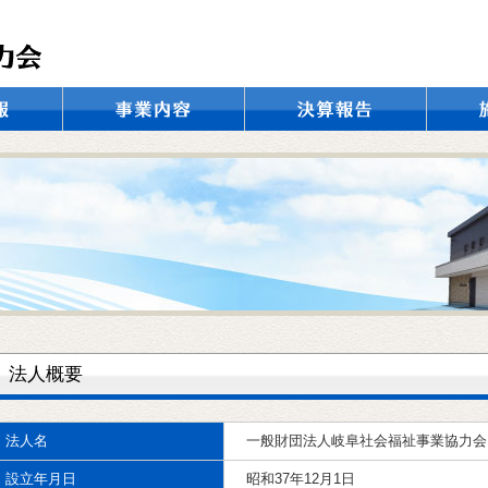
つ
事業紹介
公共事業
法人概要
法人名
一般財団法人岐阜社会福祉事業協力会
設立年月日
昭和37年12月1日