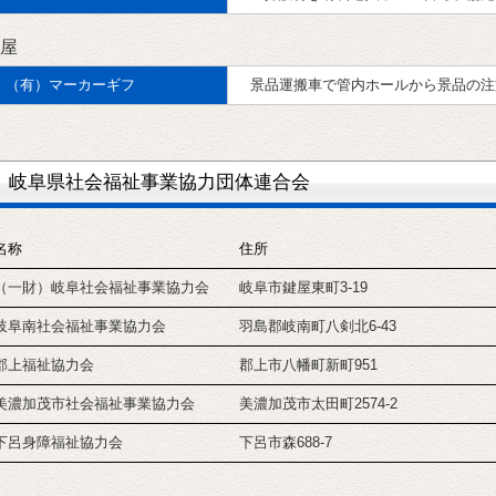
屋
（有）マーカーギフ
景品運搬車で管内ホールから景品の注
岐阜県社会福祉事業協力団体連合会
名称
住所
（一財）岐阜社会福祉事業協力会
岐阜市鍵屋東町3-19
岐阜南社会福祉事業協力会
羽島郡岐南町八剣北6-43
郡上福祉協力会
郡上市八幡町新町951
美濃加茂市社会福祉事業協力会
美濃加茂市太田町2574-2
下呂身障福祉協力会
下呂市森688-7