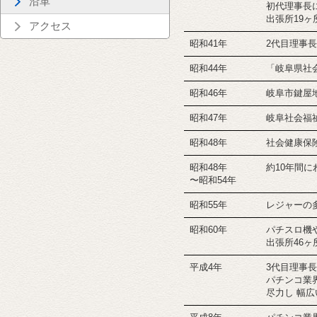
沿革
初代理事長
出張所19ヶ
アクセス
昭和41年
2代目理事
昭和44年
「岐阜県社
昭和46年
岐阜市鍵屋
昭和47年
岐阜社会福
昭和48年
社会健康保
昭和48年
約10年間
〜昭和54年
昭和55年
レジャーの
昭和60年
パチスロ機
出張所46ヶ
平成4年
3代目理事
パチンコ業
尽力し 幅