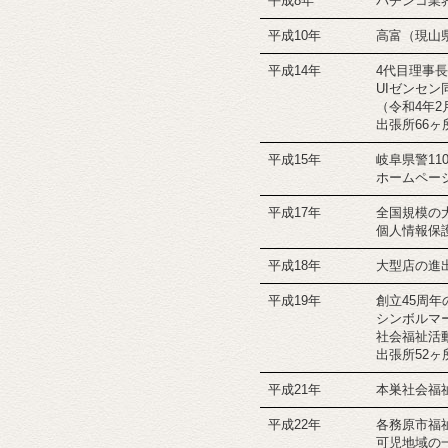
平成8年
パチンコ業
平成10年
高富（現山
平成14年
4代目理事
UIゼンセ
（令和4年
出張所66ヶ
平成15年
岐阜県警1
ホームペー
平成17年
全国規模の
個人情報保
平成18年
大型店の進
平成19年
創立45周
シンボルマ
社会福祉活
出張所52ヶ
平成21年
本巣社会福
平成22年
各務原市福
可児地域の