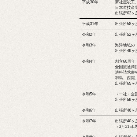
平成30年
新社屋竣工
日本遊技産
出張所62ヶ
平成31年
出張所58ヶ
令和2年
出張所52ヶ
令和3年
海津地域の
出張所49ヶ
令和4年
創立60周年
全国流通商
適格請求書
羽島、西濃
出張所65ヶ
令和5年
（一社）全
出張所59ヶ
令和6年
出張所48ヶ
令和7年
出張所40ヶ
（3月31日