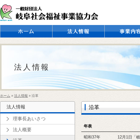
理事長あいさつ
法人概要
沿革
アクセス
事業紹介
公共事業
法人情報
ホーム
»
法人情報
» 沿革
沿革
法人情報
理事長あいさつ
年表
法人概要
昭和37年
12月1日