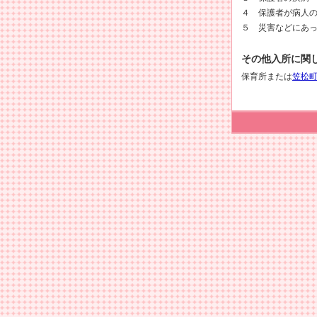
４ 保護者が病人
５ 災害などにあ
その他入所に関
保育所または
笠松町