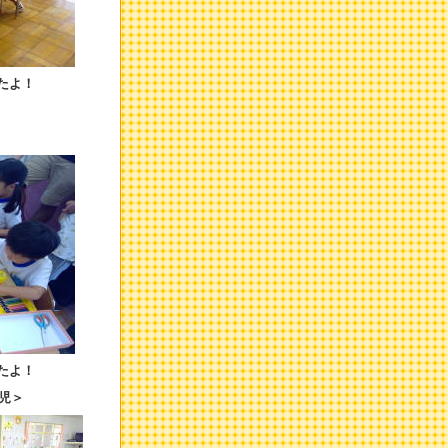
たよ！
たよ！
児＞