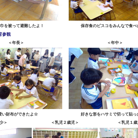
巾を被って避難したよ！
保存食のビスコをみんなで食べ
育参観
＜年長＞
＜年中＞
愛い財布ができたよ☆
好きな形をハサミで切って貼っ
少＞
＜乳児２歳児＞
＜乳児１歳