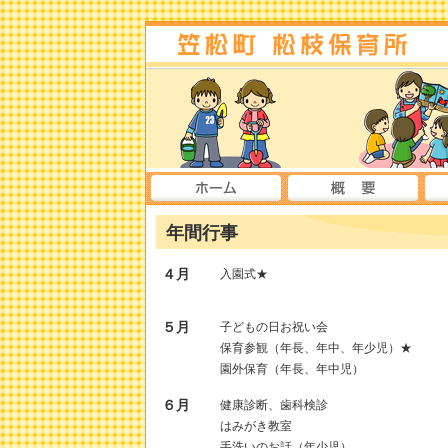
年間行事
４月
入園式★
５月
子どもの日お祝い会
保育参観（年長、年中、年少児）★
園外保育（年長、年中児）
６月
健康診断、歯科検診
はみがき教室
手洗いのお話（年少児）