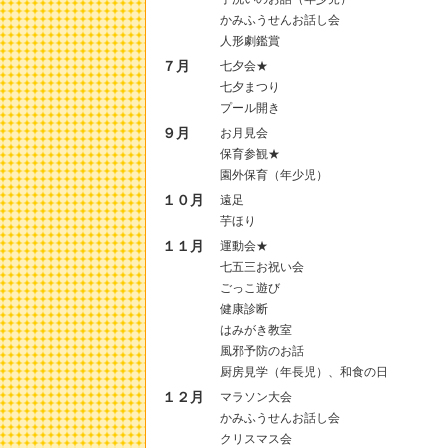
かみふうせんお話し会
人形劇鑑賞
７月
七夕会★
七夕まつり
プール開き
９月
お月見会
保育参観★
園外保育（年少児）
１０月
遠足
芋ほり
１１月
運動会★
七五三お祝い会
ごっこ遊び
健康診断
はみがき教室
風邪予防のお話
厨房見学（年長児）、和食の日
１２月
マラソン大会
かみふうせんお話し会
クリスマス会