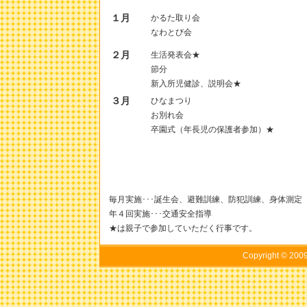
１月
かるた取り会
なわとび会
２月
生活発表会★
節分
新入所児健診、説明会★
３月
ひなまつり
お別れ会
卒園式（年長児の保護者参加）★
毎月実施･･･誕生会、避難訓練、防犯訓練、身体測定
年４回実施･･･交通安全指導
★は親子で参加していただく行事です。
Copyright © 20