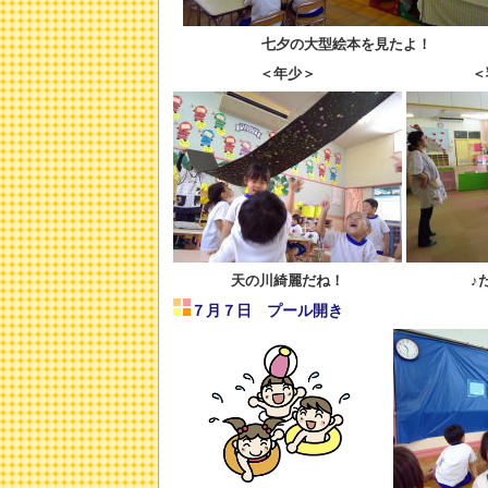
七夕の大型絵本を見たよ！
＜年少＞
＜
天の川綺麗だね！
♪
７月７日 プール開き