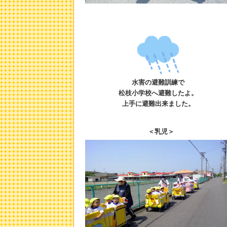
水害の避難訓練で
松枝小学校へ避難したよ。
上手に避難出来ました。
＜乳児＞