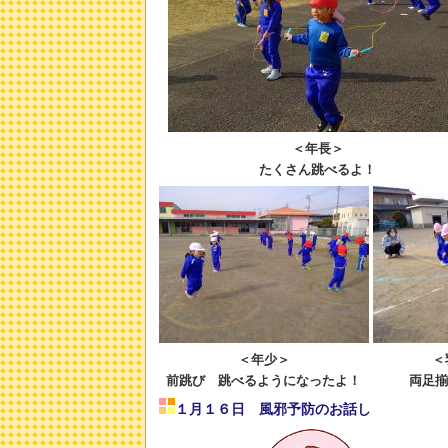
＜年長＞
たくさん跳べるよ！
＜年少＞
＜
前跳び 跳べるようになったよ！
両足揃
１月１６日 風邪予防のお話し