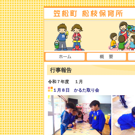
行事報告
令和７年度
１月
１月８日 かるた取り会