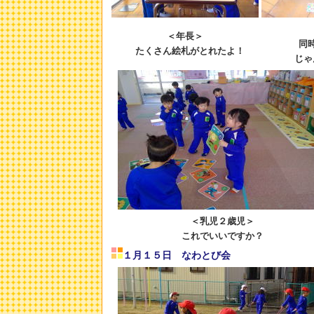
＜年長＞
同
たくさん絵札がとれたよ！
じゃ
＜乳児２歳児＞
これでいいですか？
１月１５日 なわとび会